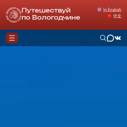
In English
Путешествуй
中文
по Вологодчине