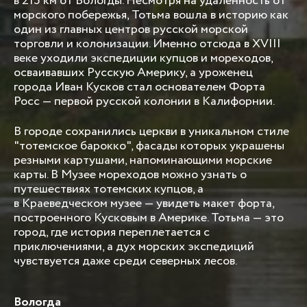
в 215 км от Вологды. Несмотря на удаленность от
морского побережья, Тотьма вошла в историю как
один из главных центров русской морской
торговли и колонизации. Именно отсюда в XVIII
веке уходили экспедиции купцов и мореходов,
осваивавших Русскую Америку, а уроженец
города Иван Кусков стал основателем Форта
Росс — первой русской колонии в Калифорнии.
В городе сохранились церкви в уникальном стиле
"тотемское барокко", фасады которых украшены
резными картушами, напоминающими морские
карты. В Музее мореходов можно узнать о
путешествиях тотемских купцов, а
в Краеведческом музее — увидеть макет форта,
построенного Кусковым в Америке. Тотьма — это
город, где история переплетается с
приключениями, а дух морских экспедиций
чувствуется даже среди северных лесов.
Вологда