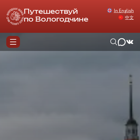
In English
Путешествуй
中文
по Вологодчине