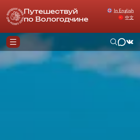
In English
Путешествуй
中文
по Вологодчине