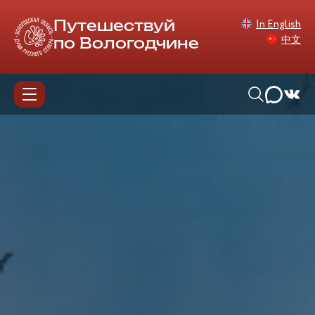
In English
Путешествуй
中文
по Вологодчине