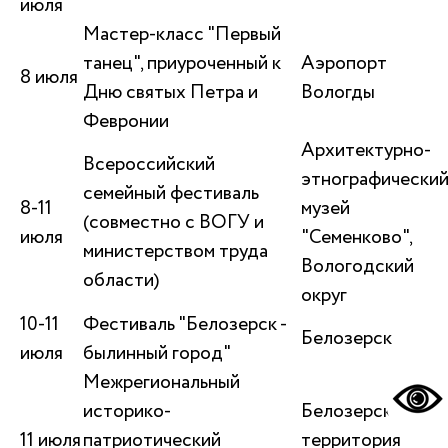
июля
Мастер-класс "Первый
танец", приуроченный к
Аэропорт
8 июля
Дню святых Петра и
Вологды
Февронии
Архитектурно-
Всероссийский
этнографически
семейный фестиваль
8-11
музей
(совместно с ВОГУ и
июля
"Семенково",
министерством труда
Вологодский
области)
округ
10-11
Фестиваль "Белозерск -
Белозерск
июля
былинный город"
Межрегиональный
историко-
Белозерск,
11 июля
патриотический
территория