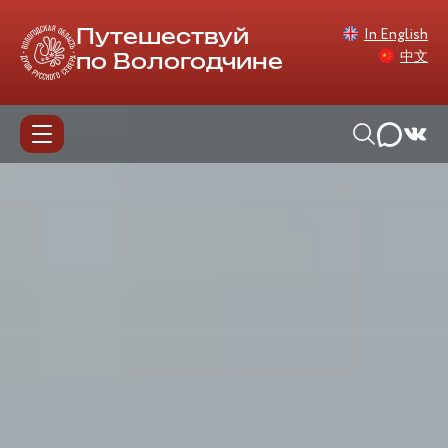
In English
Путешествуй
中文
по Вологодчине