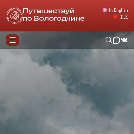
In English
Путешествуй
中文
по Вологодчине