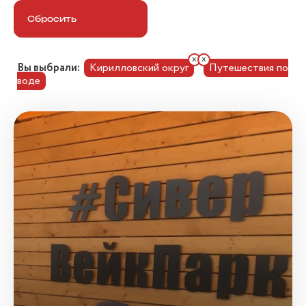
Сбросить
x
x
Вы выбрали:
Кирилловский округ
Путешествия по
воде