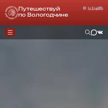
In English
Путешествуй
по Вологодчине