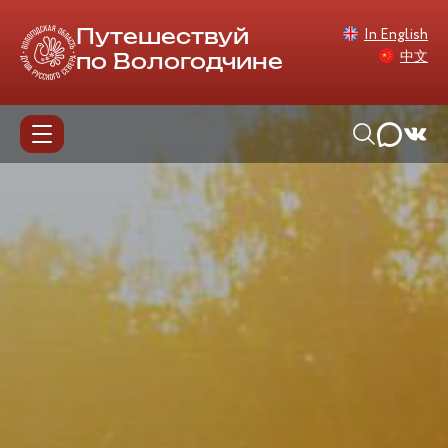
In English
Путешествуй
中文
по Вологодчине