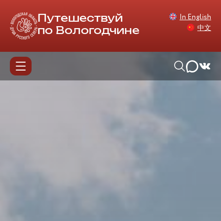
In English
Путешествуй
中文
по Вологодчине