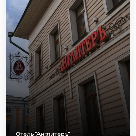
Отель "Англитеръ"