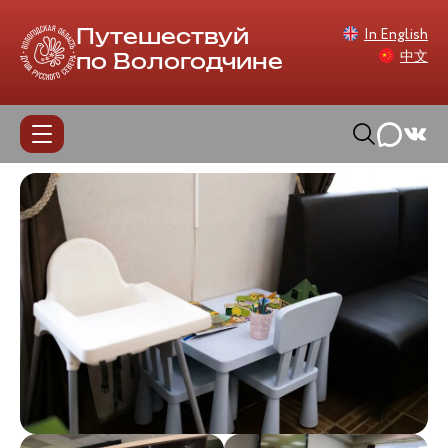
In English
Путешествуй
中文
по Вологодчине