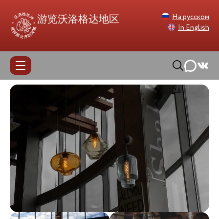
На русском
游览沃洛格达地区
In English