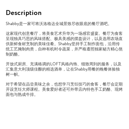
Description
Shabby是一家可将沃洛格达全城景致尽收眼底的餐厅酒吧。
这家现代创意餐厅，将美食艺术升华为一场感官盛宴。餐厅为食客
呈现独具巧思的风味搭配、极具美感的摆盘设计，以及选用农场直
供新鲜食材烹制的美味佳肴。Shabby坚持手工制作面包，沿用传
统工艺腌制肉类，自种有机时令蔬菜，并严格遵照独家秘方精心熬
制奶酪。
开放式厨房、充满格调的LOFT风格内饰、细致周到的服务，以及
汇集意大利顶级佳酿的精选酒单，让在Shabby用餐的晚餐体验独
树一帜。
对于希望在品尝美味之余，也想学习烹饪技巧的食客，餐厅会定期
开设烹饪大师课程。美食爱好者还可外带店内特色手工奶酪、现烤
面包与熟成牛排。