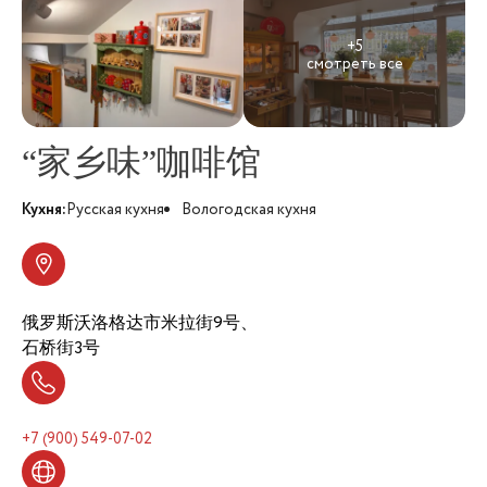
+5
смотреть все
“家乡味”咖啡馆
Кухня:
Русская кухня
Вологодская кухня
俄罗斯沃洛格达市米拉街9号、
石桥街3号
+7 (900) 549-07-02