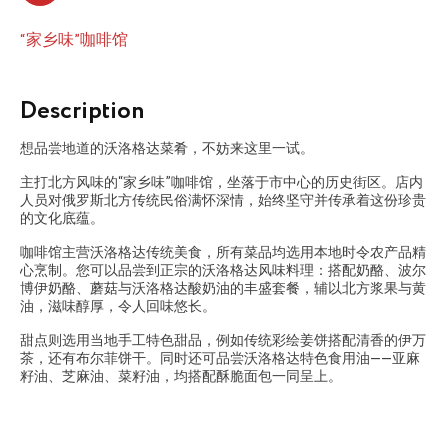
“家乡味”咖啡馆
Description
想品尝地道的沃洛格达菜肴，不妨来这里一试。
主打北方风味的“家乡味”咖啡馆，坐落于市中心的历史街区。店内
人员对俄罗斯北方传统民俗满怀深情，始终坚守并传承着这份珍贵
的文化底蕴。
咖啡馆主营沃洛格达传统美食，所有菜品均选用本地时令农产品精
心烹制。您可以品尝到正宗的沃洛格达风味料理：搭配奶酪、波尔
博伊奶酪、蘑菇与沃洛格达酸奶油的丰盛套餐，辅以北方浆果与黄
油，滋味醇厚，令人回味悠长。
甜点则选用当地手工特色甜品，例如传统彩绘姜饼搭配清香的伊万
茶，还有布尔菲饼干。同时还可品尝沃洛格达特色食用油——亚麻
籽油、芝麻油、菜籽油，均搭配酥脆面包一同呈上。