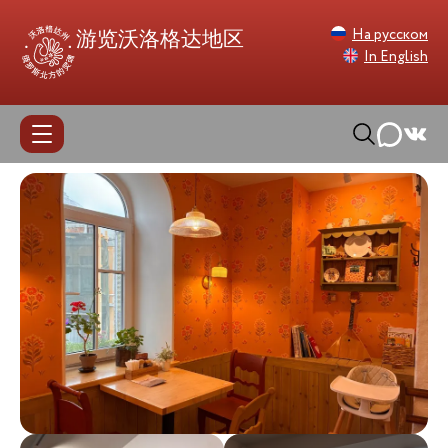
На русском
游览沃洛格达地区
In English