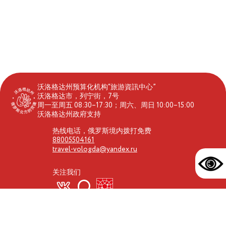
沃洛格达州预算化机构“旅游資訊中心”
沃洛格达市，列宁街，7号
周一至周五 08:30–17:30；周六、周日 10:00–15:00
沃洛格达州政府支持
热线电话，俄罗斯境内拨打免费
88005504161
travel-vologda@yandex.ru
关注我们
本网站内容仅供参考。管理方对第三方机构提供的服务质量不承担