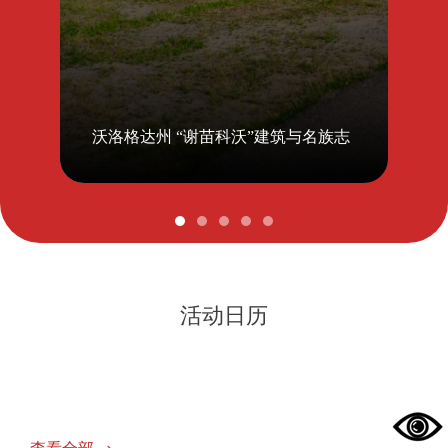
沃洛格达州 “谢苗科沃”建筑与名族志
活动日历