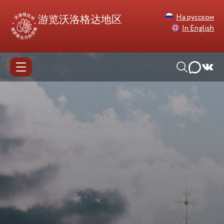
На русском
游览沃洛格达地区
In English