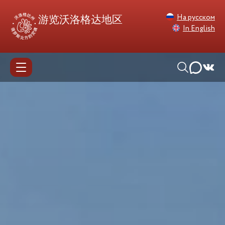
На русском
游览沃洛格达地区
In English